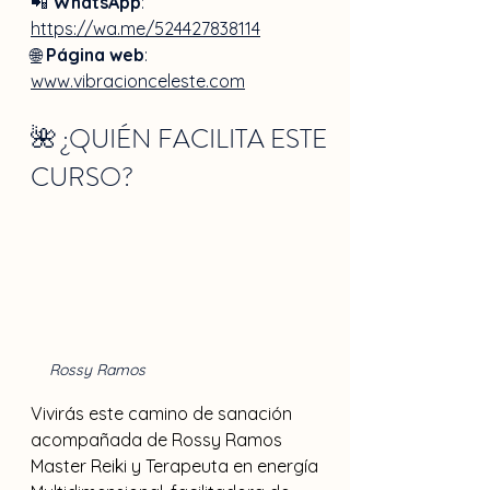
📲 
WhatsApp
: 
https://wa.me/524427838114
🌐
Página web
: 
www.vibracionceleste.com
🌺 ¿QUIÉN FACILITA ESTE 
CURSO?
Rossy Ramos
Vivirás este camino de sanación 
acompañada de Rossy Ramos 
Master Reiki y Terapeuta en energía 