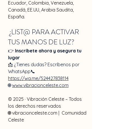
Ecuador, Colombia, Venezuela, 
Canadá, EE.UU, Arabia Saudita, 
España. 
 ¿LIST@ PARA ACTIVAR 
TUS MANOS DE LUZ?
👉 
Inscríbete ahora y asegura tu 
lugar
📩 ¿Tienes dudas? Escríbenos por 
WhatsApp📞 
https://wa.me/524427838114
🌐 
www.vibracionceleste.com
© 2025 · Vibración Celeste – Todos 
los derechos reservados
🌐 
vibracionceleste.com
 |  Comunidad 
Celeste