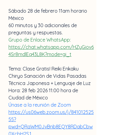
Sábado 28 de febrero 11am horario 
México
60 minutos y 30 adicionales de 
preguntas y respuestas.
Grupo de Enlace WhatsApp: 
https://chat.whatsapp.com/HZyGiov6
4Sr8mdlEq43L8K?mode=gi_t
Tema: Clase Gratis! Reiki Enkaku 
Chiryo Sanación de Vidas Pasadas 
Técnica Japonesa + Lenguaje de Luz
Hora: 28 feb 2026 11:00 hora de 
Ciudad de México
Únase a la reunión de Zoom
https://us06web.zoom.us/j/841012525
55?
pwd=QRaWM0JvBnb8EQY8RDabCbw
0XcbH2S.1