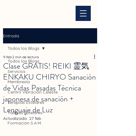
Entrada
Todos los Blogs
9 feb
2 min de lectura
Todos los Blogs
Clase GRATIS! REIKI 霊気
Servicios
ENKAKU CHIRYO Sanación
Membresía
de Vidas Pasadas Técnica
Centro Vibración Celeste
japonesa de sanación +
Terapias Estelares
Lenguaje de Luz
Talleres Estelares
Actualizado:
27 feb
Formación S.A.M.