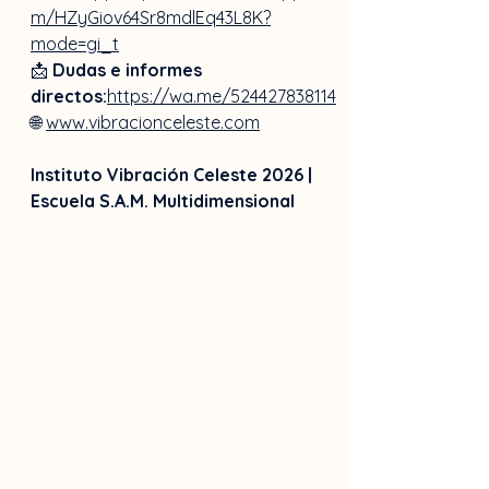
m/HZyGiov64Sr8mdlEq43L8K?
mode=gi_t
📩 
Dudas e informes 
directos:
https://wa.me/524427838114
🌐 
www.vibracionceleste.com
Instituto Vibración Celeste 2026 | 
Escuela S.A.M. Multidimensional 