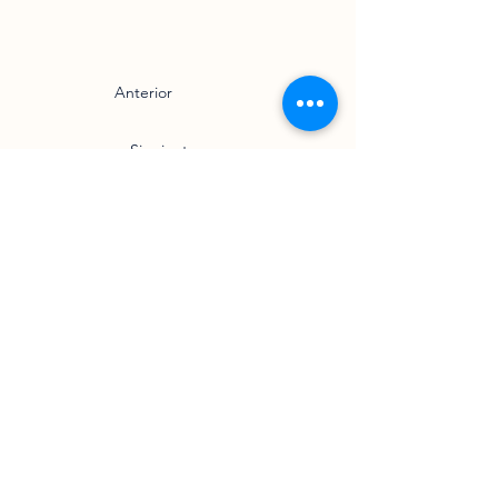
Anterior
Siguiente
Vibración Celeste
Horarios:
Lun - Vie: 9 am - 6 pm ​​
Llámanos
+52 442 783 8114
Blog