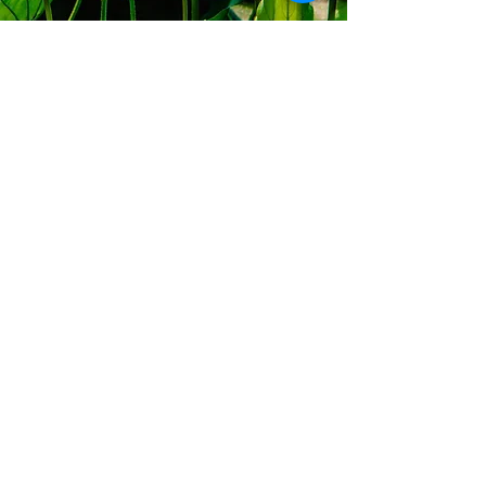
Vibración Celeste
Horarios:
Lun - Vie: 9 am - 6 pm ​​
Llámanos
+52 442 783 8114
Blog
Preguntas Frecuentes
Aviso de Privacidad
Términos y Condiciones
Agenda Hoy