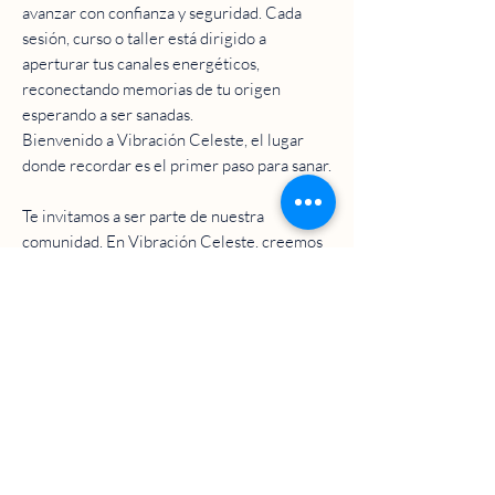
avanzar con confianza y seguridad. Cada
sesión, curso o taller está dirigido a
aperturar tus canales energéticos,
reconectando memorias de tu origen
esperando a ser sanadas.
Bienvenido a Vibración Celeste, el lugar
donde recordar es el primer paso para sanar.
Te invitamos a ser parte de nuestra
comunidad. En Vibración Celeste, creemos
en el poder sanador de tu energía
multidimensional, tu cuerpo de luz es la
medicina esperando la transformación del
ser.
¡Descubre tu potencial energético y eleva tu
vibración celeste!