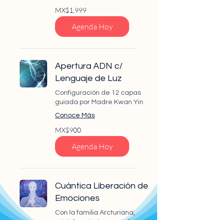
1,999
MX$1,999
Mexican
pesos
Agenda Hoy
Apertura ADN c/
Lenguaje de Luz
Configuración de 12 capas
guiada por Madre Kwan Yin
Conoce Más
900
MX$900
Mexican
pesos
Agenda Hoy
Cuántica Liberación de
Emociones
Con la familia Arcturiana,