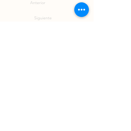
Anterior
Siguiente
Vibración Celeste
Operating Hours
Mon - Fri: 9 am - 6 pm ​​
Call Us!
+52 442 783 8114
Blog
FAQ
Privacy Notice