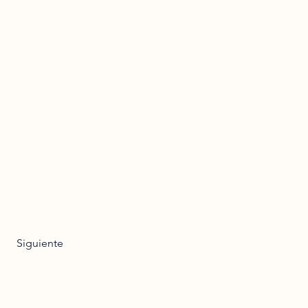
Siguiente